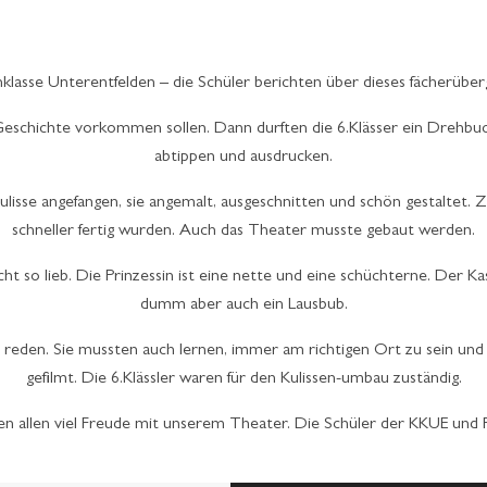
nklasse Unterentfelden – die Schüler berichten über dieses fächerübe
er Geschichte vorkommen sollen. Dann durften die 6.Klässer ein Dreh
abtippen und ausdrucken.
isse angefangen, sie angemalt, ausgeschnitten und schön gestaltet. Zum
schneller fertig wurden. Auch das Theater musste gebaut werden.
cht so lieb. Die Prinzessin ist eine nette und eine schüchterne. Der Kasp
dumm aber auch ein Lausbub.
 zu reden. Sie mussten auch lernen, immer am richtigen Ort zu sein un
gefilmt. Die 6.Klässler waren für den Kulissen-umbau zuständig.
n allen viel Freude mit unserem Theater. Die Schüler der KKUE und F