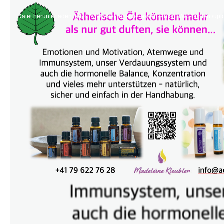
Video-
Player
Datei herunterladen: https://www.aetherische-essenzen.com/wp-content/up