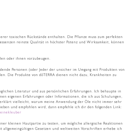
anderer toxischen Rückstände enthalten. Die Pflanze muss zum perfekten
lessenzen reinste Qualität in höchster Potenz und Wirksamkeit, können
ilen oder ihnen vorzubeugen.
ende Personen (oder Jeder der unsicher im Umgang mit Produkten von
iden. Die Produkte von dōTERRA dienen nicht dazu, Krankheiten zu
lichen Literatur und aus persönlichen Erfahrungen. Ich behaupte in
inen eigenen Erfahrungen oder Informationen, die ich aus Schulungen,
 erklärt vielleicht, warum meine Anwendung der Öle nicht immer sehr
chrieben und empfohlen wird, dann empfehle ich dir den folgenden Link:
einekleuber
iner kleinen Hautpartie zu testen, um mögliche allergische Reaktionen
it allgemeingültigen Gesetzen und weltweiten Vorschriften erhebe ich