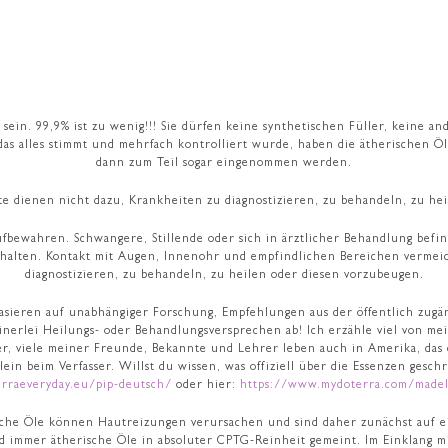
 sein. 99,9% ist zu wenig!!! Sie dürfen keine synthetischen Füller, keine 
as alles stimmt und mehrfach kontrolliert wurde, haben die ätherischen Ö
dann zum Teil sogar eingenommen werden.
te dienen nicht dazu, Krankheiten zu diagnostizieren, zu behandeln, zu he
ren. Schwangere, Stillende oder sich in ärztlicher Behandlung befind
 halten. Kontakt mit Augen, Innenohr und empfindlichen Bereichen verme
diagnostizieren, zu behandeln, zu heilen oder diesen vorzubeugen.
ieren auf unabhängiger Forschung, Empfehlungen aus der öffentlich zugäng
inerlei Heilungs- oder Behandlungsversprechen ab! Ich erzähle viel von me
er, viele meiner Freunde, Bekannte und Lehrer leben auch in Amerika, das
llein beim Verfasser. Willst du wissen, was offiziell über die Essenzen ges
erraeveryday.eu/pip-deutsch/
oder hier:
https://www.mydoterra.com/madel
rische Öle können Hautreizungen verursachen und sind daher zunächst auf e
d immer ätherische Öle in absoluter CPTG-Reinheit gemeint. Im Einklang m