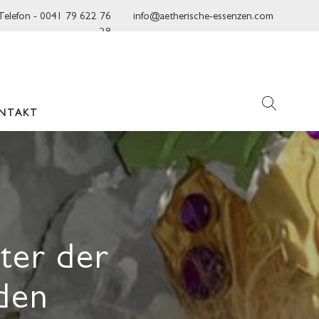
Telefon - 0041 79 622 76
info@aetherische-essenzen.com
28
NTAKT
ter der
lden