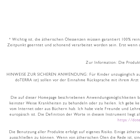
* Wichtig ist, die ätherischen Ölessenzen müssen garantiert 100% rein
Zeitpunkt geerntet und schonend verarbeitet worden sein. Erst wenn d
Zur Information: Die Produk
HINWEISE ZUR SICHEREN ANWENDUNG: Für Kinder unzugänglich aufbewah
doTERRA ist) sollen vor der Einnahme Rücksprache mit ihrem Arzt
Die auf dieser Homepage beschriebenen Anwendungsmöglichkeiten bas
keinster Weise Krankheiten zu behandeln oder zu heilen. Ich gebe ke
vom Internet oder aus Büchern hab. Ich habe viele Freunde und Lehr
europäisch ist. Die Definition der Worte in diesem Instrument liegt a
https://dot
Die Benutzung aller Produkte erfolgt auf eigenes Risiko. Einige äthe
ausschließen zu können. Wenn von ätherischen Ölen die Rede ist, sin