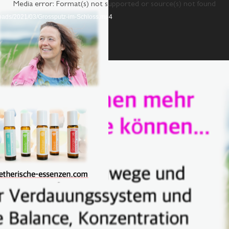
Media error: Format(s) not supported or source(s) not found
loads/2021/03/Grossputz-im-Schloss.mp4