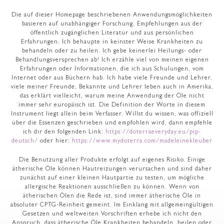
Die auf dieser Homepage beschriebenen Anwendungsmöglichkeiten
basieren auf unabhängiger Forschung, Empfehlungen aus der
öffentlich zugänglichen Literatur und aus persönlichen
Erfahrungen. Ich behaupte in keinster Weise Krankheiten zu
behandeln oder zu heilen. Ich gebe keinerlei Heilungs- oder
Behandlungsversprechen ab! Ich erzähle viel von meinen eigenen
Erfahrungen oder Informationen, die ich aus Schulungen, vom
Internet oder aus Büchern hab. Ich habe viele Freunde und Lehrer,
viele meiner Freunde, Bekannte und Lehrer leben auch in Amerika,
das erklärt vielleicht, warum meine Anwendung der Öle nicht
immer sehr europäisch ist. Die Definition der Worte in diesem
Instrument liegt allein beim Verfasser. Willst du wissen, was offiziell
über die Essenzen geschrieben und empfohlen wird, dann empfehle
ich dir den folgenden Link:
https://doterraeveryday.eu/pip-
deutsch/
oder hier:
https://www.mydoterra.com/madeleinekleuber
Die Benutzung aller Produkte erfolgt auf eigenes Risiko. Einige
ätherische Öle können Hautreizungen verursachen und sind daher
zunächst auf einer kleinen Hautpartie zu testen, um mögliche
allergische Reaktionen ausschließen zu können. Wenn von
ätherischen Ölen die Rede ist, sind immer ätherische Öle in
absoluter CPTG-Reinheit gemeint. Im Einklang mit allgemeingültigen
Gesetzen und weltweiten Vorschriften erhebe ich nicht den
Anspruch, dass ätherische Öle Krankheiten behandeln, heilen oder