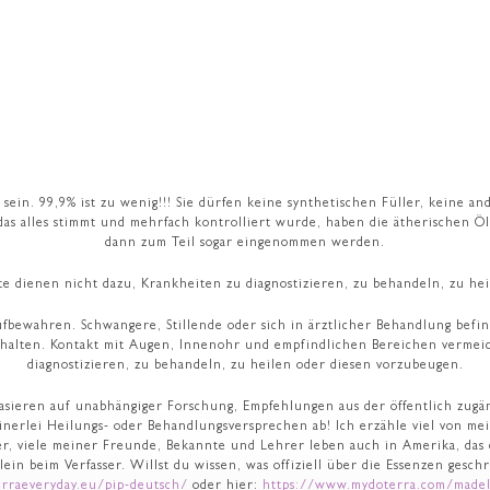
 sein. 99,9% ist zu wenig!!! Sie dürfen keine synthetischen Füller, keine 
as alles stimmt und mehrfach kontrolliert wurde, haben die ätherischen Ö
dann zum Teil sogar eingenommen werden.
te dienen nicht dazu, Krankheiten zu diagnostizieren, zu behandeln, zu he
ren. Schwangere, Stillende oder sich in ärztlicher Behandlung befind
 halten. Kontakt mit Augen, Innenohr und empfindlichen Bereichen verme
diagnostizieren, zu behandeln, zu heilen oder diesen vorzubeugen.
ieren auf unabhängiger Forschung, Empfehlungen aus der öffentlich zugäng
inerlei Heilungs- oder Behandlungsversprechen ab! Ich erzähle viel von me
er, viele meiner Freunde, Bekannte und Lehrer leben auch in Amerika, das
llein beim Verfasser. Willst du wissen, was offiziell über die Essenzen ges
erraeveryday.eu/pip-deutsch/
oder hier:
https://www.mydoterra.com/madel