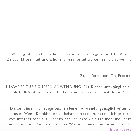
* Wichtig ist, die ätherischen Ölessenzen müssen garantiert 100% rein
Zeitpunkt geerntet und schonend verarbeitet worden sein. Erst wenn d
Zur Information: Die Produk
HINWEISE ZUR SICHEREN ANWENDUNG: Für Kinder unzugänglich aufbewah
doTERRA ist) sollen vor der Einnahme Rücksprache mit ihrem Arzt
Die auf dieser Homepage beschriebenen Anwendungsmöglichkeiten bas
keinster Weise Krankheiten zu behandeln oder zu heilen. Ich gebe ke
vom Internet oder aus Büchern hab. Ich habe viele Freunde und Lehr
europäisch ist. Die Definition der Worte in diesem Instrument liegt a
https://dot