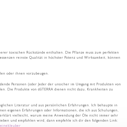
anderer toxischen Rückstände enthalten. Die Pflanze muss zum perfekten
lessenzen reinste Qualität in höchster Potenz und Wirksamkeit, können
ilen oder ihnen vorzubeugen.
ende Personen (oder Jeder der unsicher im Umgang mit Produkten von
iden. Die Produkte von dōTERRA dienen nicht dazu, Krankheiten zu
lichen Literatur und aus persönlichen Erfahrungen. Ich behaupte in
inen eigenen Erfahrungen oder Informationen, die ich aus Schulungen,
 erklärt vielleicht, warum meine Anwendung der Öle nicht immer sehr
chrieben und empfohlen wird, dann empfehle ich dir den folgenden Link:
einekleuber