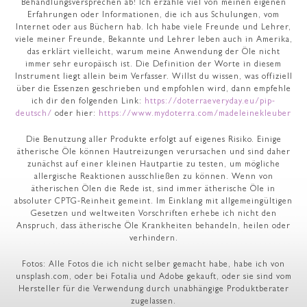
Behandlungsversprechen ab! Ich erzähle viel von meinen eigenen
Erfahrungen oder Informationen, die ich aus Schulungen, vom
Internet oder aus Büchern hab. Ich habe viele Freunde und Lehrer,
viele meiner Freunde, Bekannte und Lehrer leben auch in Amerika,
das erklärt vielleicht, warum meine Anwendung der Öle nicht
immer sehr europäisch ist. Die Definition der Worte in diesem
Instrument liegt allein beim Verfasser. Willst du wissen, was offiziell
über die Essenzen geschrieben und empfohlen wird, dann empfehle
ich dir den folgenden Link:
https://doterraeveryday.eu/pip-
deutsch/
oder hier:
https://www.mydoterra.com/madeleinekleuber
Die Benutzung aller Produkte erfolgt auf eigenes Risiko. Einige
ätherische Öle können Hautreizungen verursachen und sind daher
zunächst auf einer kleinen Hautpartie zu testen, um mögliche
allergische Reaktionen ausschließen zu können. Wenn von
ätherischen Ölen die Rede ist, sind immer ätherische Öle in
absoluter CPTG-Reinheit gemeint. Im Einklang mit allgemeingültigen
Gesetzen und weltweiten Vorschriften erhebe ich nicht den
Anspruch, dass ätherische Öle Krankheiten behandeln, heilen oder
verhindern.
Fotos: Alle Fotos die ich nicht selber gemacht habe, habe ich von
unsplash.com, oder bei Fotalia und Adobe gekauft, oder sie sind vom
Hersteller für die Verwendung durch unabhängige Produktberater
zugelassen.