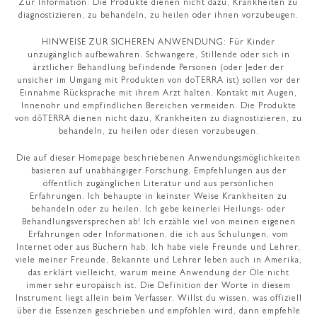
Zur Information: Die Produkte dienen nicht dazu, Krankheiten zu
diagnostizieren, zu behandeln, zu heilen oder ihnen vorzubeugen.
HINWEISE ZUR SICHEREN ANWENDUNG: Für Kinder
unzugänglich aufbewahren. Schwangere, Stillende oder sich in
ärztlicher Behandlung befindende Personen (oder Jeder der
unsicher im Umgang mit Produkten von doTERRA ist) sollen vor der
Einnahme Rücksprache mit ihrem Arzt halten. Kontakt mit Augen,
Innenohr und empfindlichen Bereichen vermeiden. Die Produkte
von dōTERRA dienen nicht dazu, Krankheiten zu diagnostizieren, zu
behandeln, zu heilen oder diesen vorzubeugen.
Die auf dieser Homepage beschriebenen Anwendungsmöglichkeiten
basieren auf unabhängiger Forschung, Empfehlungen aus der
öffentlich zugänglichen Literatur und aus persönlichen
Erfahrungen. Ich behaupte in keinster Weise Krankheiten zu
behandeln oder zu heilen. Ich gebe keinerlei Heilungs- oder
Behandlungsversprechen ab! Ich erzähle viel von meinen eigenen
Erfahrungen oder Informationen, die ich aus Schulungen, vom
Internet oder aus Büchern hab. Ich habe viele Freunde und Lehrer,
viele meiner Freunde, Bekannte und Lehrer leben auch in Amerika,
das erklärt vielleicht, warum meine Anwendung der Öle nicht
immer sehr europäisch ist. Die Definition der Worte in diesem
Instrument liegt allein beim Verfasser. Willst du wissen, was offiziell
über die Essenzen geschrieben und empfohlen wird, dann empfehle