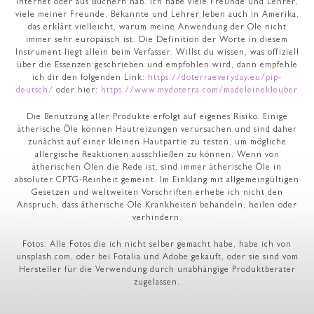
Internet oder aus Büchern hab. Ich habe viele Freunde und Lehrer,
viele meiner Freunde, Bekannte und Lehrer leben auch in Amerika,
das erklärt vielleicht, warum meine Anwendung der Öle nicht
immer sehr europäisch ist. Die Definition der Worte in diesem
Instrument liegt allein beim Verfasser. Willst du wissen, was offiziell
über die Essenzen geschrieben und empfohlen wird, dann empfehle
ich dir den folgenden Link:
https://doterraeveryday.eu/pip-
deutsch/
oder hier:
https://www.mydoterra.com/madeleinekleuber
Die Benutzung aller Produkte erfolgt auf eigenes Risiko. Einige
ätherische Öle können Hautreizungen verursachen und sind daher
zunächst auf einer kleinen Hautpartie zu testen, um mögliche
allergische Reaktionen ausschließen zu können. Wenn von
ätherischen Ölen die Rede ist, sind immer ätherische Öle in
absoluter CPTG-Reinheit gemeint. Im Einklang mit allgemeingültigen
Gesetzen und weltweiten Vorschriften erhebe ich nicht den
Anspruch, dass ätherische Öle Krankheiten behandeln, heilen oder
verhindern.
Fotos: Alle Fotos die ich nicht selber gemacht habe, habe ich von
unsplash.com, oder bei Fotalia und Adobe gekauft, oder sie sind vom
Hersteller für die Verwendung durch unabhängige Produktberater
zugelassen.