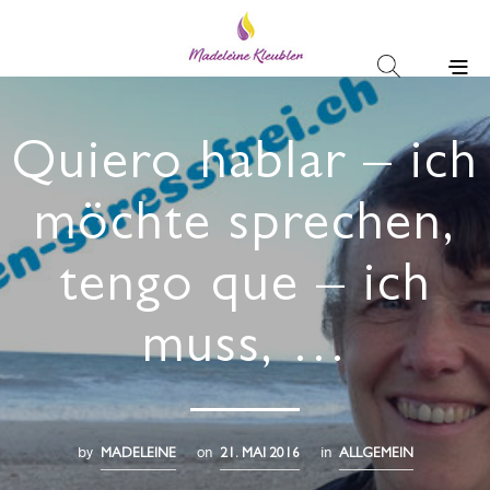
Quiero hablar – ich
möchte sprechen,
tengo que – ich
muss, …
by
on
in
MADELEINE
21. MAI 2016
ALLGEMEIN