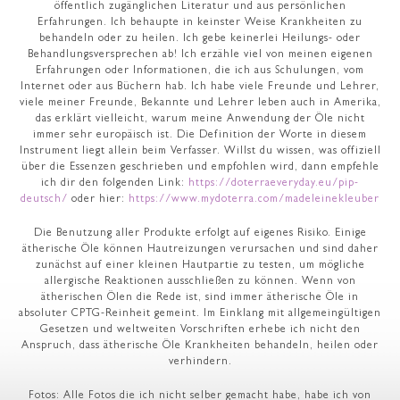
öffentlich zugänglichen Literatur und aus persönlichen
Erfahrungen. Ich behaupte in keinster Weise Krankheiten zu
behandeln oder zu heilen. Ich gebe keinerlei Heilungs- oder
Behandlungsversprechen ab! Ich erzähle viel von meinen eigenen
Erfahrungen oder Informationen, die ich aus Schulungen, vom
Internet oder aus Büchern hab. Ich habe viele Freunde und Lehrer,
viele meiner Freunde, Bekannte und Lehrer leben auch in Amerika,
das erklärt vielleicht, warum meine Anwendung der Öle nicht
immer sehr europäisch ist. Die Definition der Worte in diesem
Instrument liegt allein beim Verfasser. Willst du wissen, was offiziell
über die Essenzen geschrieben und empfohlen wird, dann empfehle
ich dir den folgenden Link:
https://doterraeveryday.eu/pip-
deutsch/
oder hier:
https://www.mydoterra.com/madeleinekleuber
Die Benutzung aller Produkte erfolgt auf eigenes Risiko. Einige
ätherische Öle können Hautreizungen verursachen und sind daher
zunächst auf einer kleinen Hautpartie zu testen, um mögliche
allergische Reaktionen ausschließen zu können. Wenn von
ätherischen Ölen die Rede ist, sind immer ätherische Öle in
absoluter CPTG-Reinheit gemeint. Im Einklang mit allgemeingültigen
Gesetzen und weltweiten Vorschriften erhebe ich nicht den
Anspruch, dass ätherische Öle Krankheiten behandeln, heilen oder
verhindern.
Fotos: Alle Fotos die ich nicht selber gemacht habe, habe ich von