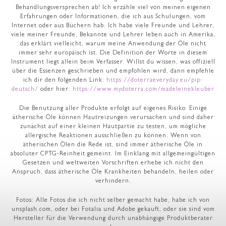
Behandlungsversprechen ab! Ich erzähle viel von meinen eigenen
Erfahrungen oder Informationen, die ich aus Schulungen, vom
Internet oder aus Büchern hab. Ich habe viele Freunde und Lehrer,
viele meiner Freunde, Bekannte und Lehrer leben auch in Amerika,
das erklärt vielleicht, warum meine Anwendung der Öle nicht
immer sehr europäisch ist. Die Definition der Worte in diesem
Instrument liegt allein beim Verfasser. Willst du wissen, was offiziell
über die Essenzen geschrieben und empfohlen wird, dann empfehle
ich dir den folgenden Link:
https://doterraeveryday.eu/pip-
deutsch/
oder hier:
https://www.mydoterra.com/madeleinekleuber
Die Benutzung aller Produkte erfolgt auf eigenes Risiko. Einige
ätherische Öle können Hautreizungen verursachen und sind daher
zunächst auf einer kleinen Hautpartie zu testen, um mögliche
allergische Reaktionen ausschließen zu können. Wenn von
ätherischen Ölen die Rede ist, sind immer ätherische Öle in
absoluter CPTG-Reinheit gemeint. Im Einklang mit allgemeingültigen
Gesetzen und weltweiten Vorschriften erhebe ich nicht den
Anspruch, dass ätherische Öle Krankheiten behandeln, heilen oder
verhindern.
Fotos: Alle Fotos die ich nicht selber gemacht habe, habe ich von
unsplash.com, oder bei Fotalia und Adobe gekauft, oder sie sind vom
Hersteller für die Verwendung durch unabhängige Produktberater