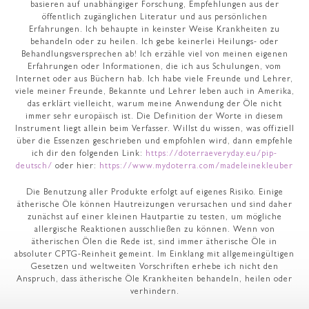
basieren auf unabhängiger Forschung, Empfehlungen aus der
öffentlich zugänglichen Literatur und aus persönlichen
Erfahrungen. Ich behaupte in keinster Weise Krankheiten zu
behandeln oder zu heilen. Ich gebe keinerlei Heilungs- oder
Behandlungsversprechen ab! Ich erzähle viel von meinen eigenen
Erfahrungen oder Informationen, die ich aus Schulungen, vom
Internet oder aus Büchern hab. Ich habe viele Freunde und Lehrer,
viele meiner Freunde, Bekannte und Lehrer leben auch in Amerika,
das erklärt vielleicht, warum meine Anwendung der Öle nicht
immer sehr europäisch ist. Die Definition der Worte in diesem
Instrument liegt allein beim Verfasser. Willst du wissen, was offiziell
über die Essenzen geschrieben und empfohlen wird, dann empfehle
ich dir den folgenden Link:
https://doterraeveryday.eu/pip-
deutsch/
oder hier:
https://www.mydoterra.com/madeleinekleuber
Die Benutzung aller Produkte erfolgt auf eigenes Risiko. Einige
ätherische Öle können Hautreizungen verursachen und sind daher
zunächst auf einer kleinen Hautpartie zu testen, um mögliche
allergische Reaktionen ausschließen zu können. Wenn von
ätherischen Ölen die Rede ist, sind immer ätherische Öle in
absoluter CPTG-Reinheit gemeint. Im Einklang mit allgemeingültigen
Gesetzen und weltweiten Vorschriften erhebe ich nicht den
Anspruch, dass ätherische Öle Krankheiten behandeln, heilen oder
verhindern.