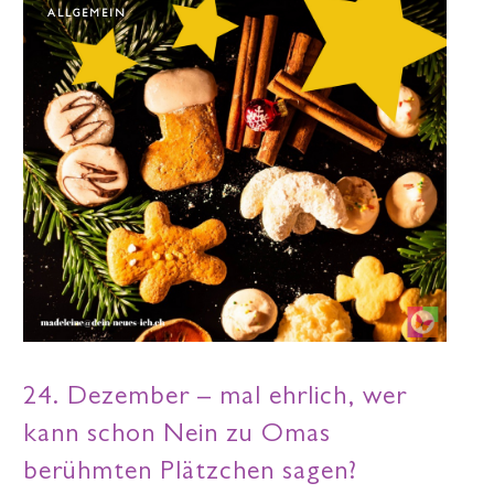
ALLGEMEIN
24. Dezember – mal ehrlich, wer
kann schon Nein zu Omas
berühmten Plätzchen sagen?