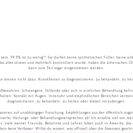
 sein. 99,9% ist zu wenig!!! Sie dürfen keine synthetischen Füller, keine 
as alles stimmt und mehrfach kontrolliert wurde, haben die ätherischen Ö
dann zum Teil sogar eingenommen werden.
te dienen nicht dazu, Krankheiten zu diagnostizieren, zu behandeln, zu he
ren. Schwangere, Stillende oder sich in ärztlicher Behandlung befind
 halten. Kontakt mit Augen, Innenohr und empfindlichen Bereichen verme
diagnostizieren, zu behandeln, zu heilen oder diesen vorzubeugen.
ieren auf unabhängiger Forschung, Empfehlungen aus der öffentlich zugäng
inerlei Heilungs- oder Behandlungsversprechen ab! Ich erzähle viel von me
er, viele meiner Freunde, Bekannte und Lehrer leben auch in Amerika, das
llein beim Verfasser. Willst du wissen, was offiziell über die Essenzen ges