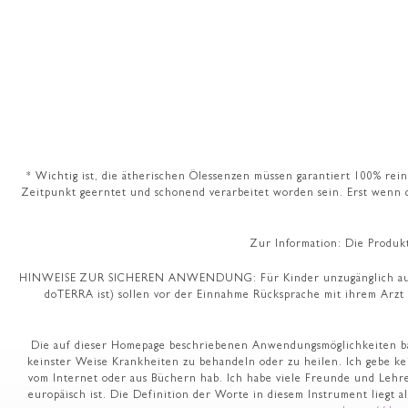
* Wichtig ist, die ätherischen Ölessenzen müssen garantiert 100% rein
Zeitpunkt geerntet und schonend verarbeitet worden sein. Erst wenn d
Zur Information: Die Produk
HINWEISE ZUR SICHEREN ANWENDUNG: Für Kinder unzugänglich aufbewah
doTERRA ist) sollen vor der Einnahme Rücksprache mit ihrem Arzt
Die auf dieser Homepage beschriebenen Anwendungsmöglichkeiten bas
keinster Weise Krankheiten zu behandeln oder zu heilen. Ich gebe ke
vom Internet oder aus Büchern hab. Ich habe viele Freunde und Lehr
europäisch ist. Die Definition der Worte in diesem Instrument liegt a