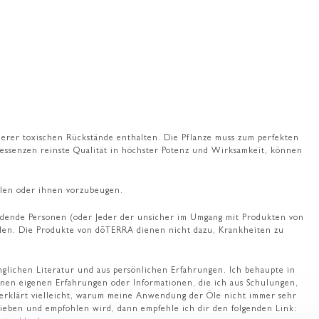
anderer toxischen Rückstände enthalten. Die Pflanze muss zum perfekten
lessenzen reinste Qualität in höchster Potenz und Wirksamkeit, können
ilen oder ihnen vorzubeugen.
ende Personen (oder Jeder der unsicher im Umgang mit Produkten von
iden. Die Produkte von dōTERRA dienen nicht dazu, Krankheiten zu
lichen Literatur und aus persönlichen Erfahrungen. Ich behaupte in
inen eigenen Erfahrungen oder Informationen, die ich aus Schulungen,
 erklärt vielleicht, warum meine Anwendung der Öle nicht immer sehr
chrieben und empfohlen wird, dann empfehle ich dir den folgenden Link: