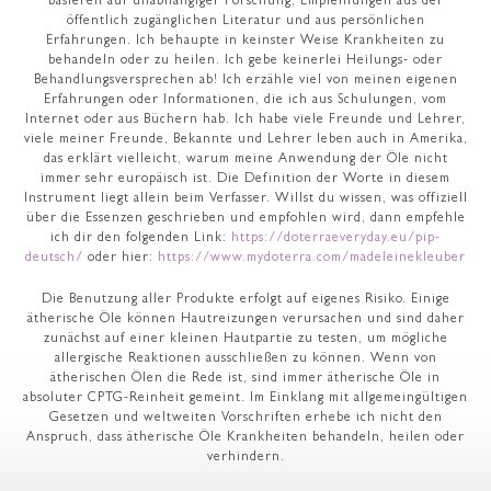
basieren auf unabhängiger Forschung, Empfehlungen aus der
öffentlich zugänglichen Literatur und aus persönlichen
Erfahrungen. Ich behaupte in keinster Weise Krankheiten zu
behandeln oder zu heilen. Ich gebe keinerlei Heilungs- oder
Behandlungsversprechen ab! Ich erzähle viel von meinen eigenen
Erfahrungen oder Informationen, die ich aus Schulungen, vom
Internet oder aus Büchern hab. Ich habe viele Freunde und Lehrer,
viele meiner Freunde, Bekannte und Lehrer leben auch in Amerika,
das erklärt vielleicht, warum meine Anwendung der Öle nicht
immer sehr europäisch ist. Die Definition der Worte in diesem
Instrument liegt allein beim Verfasser. Willst du wissen, was offiziell
über die Essenzen geschrieben und empfohlen wird, dann empfehle
ich dir den folgenden Link:
https://doterraeveryday.eu/pip-
deutsch/
oder hier:
https://www.mydoterra.com/madeleinekleuber
Die Benutzung aller Produkte erfolgt auf eigenes Risiko. Einige
ätherische Öle können Hautreizungen verursachen und sind daher
zunächst auf einer kleinen Hautpartie zu testen, um mögliche
allergische Reaktionen ausschließen zu können. Wenn von
ätherischen Ölen die Rede ist, sind immer ätherische Öle in
absoluter CPTG-Reinheit gemeint. Im Einklang mit allgemeingültigen
Gesetzen und weltweiten Vorschriften erhebe ich nicht den
Anspruch, dass ätherische Öle Krankheiten behandeln, heilen oder
verhindern.