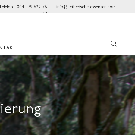
Telefon - 0041 79 622 76
info@aetherische-essenzen.com
28
NTAKT
rierung