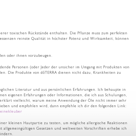
anderer toxischen Rückstände enthalten. Die Pflanze muss zum perfekten
lessenzen reinste Qualität in höchster Potenz und Wirksamkeit, können
ilen oder ihnen vorzubeugen.
ende Personen (oder Jeder der unsicher im Umgang mit Produkten von
iden. Die Produkte von dōTERRA dienen nicht dazu, Krankheiten zu
lichen Literatur und aus persönlichen Erfahrungen. Ich behaupte in
inen eigenen Erfahrungen oder Informationen, die ich aus Schulungen,
 erklärt vielleicht, warum meine Anwendung der Öle nicht immer sehr
chrieben und empfohlen wird, dann empfehle ich dir den folgenden Link:
einekleuber
iner kleinen Hautpartie zu testen, um mögliche allergische Reaktionen
it allgemeingültigen Gesetzen und weltweiten Vorschriften erhebe ich
hindern.