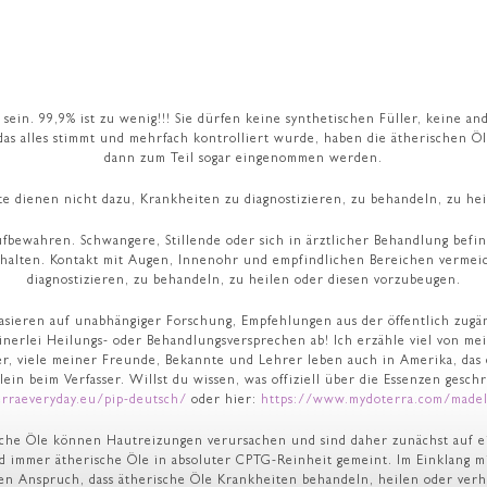
 sein. 99,9% ist zu wenig!!! Sie dürfen keine synthetischen Füller, keine 
as alles stimmt und mehrfach kontrolliert wurde, haben die ätherischen Ö
dann zum Teil sogar eingenommen werden.
te dienen nicht dazu, Krankheiten zu diagnostizieren, zu behandeln, zu he
ren. Schwangere, Stillende oder sich in ärztlicher Behandlung befind
 halten. Kontakt mit Augen, Innenohr und empfindlichen Bereichen verme
diagnostizieren, zu behandeln, zu heilen oder diesen vorzubeugen.
ieren auf unabhängiger Forschung, Empfehlungen aus der öffentlich zugäng
inerlei Heilungs- oder Behandlungsversprechen ab! Ich erzähle viel von me
er, viele meiner Freunde, Bekannte und Lehrer leben auch in Amerika, das
llein beim Verfasser. Willst du wissen, was offiziell über die Essenzen ges
erraeveryday.eu/pip-deutsch/
oder hier:
https://www.mydoterra.com/madel
rische Öle können Hautreizungen verursachen und sind daher zunächst auf e
d immer ätherische Öle in absoluter CPTG-Reinheit gemeint. Im Einklang m
en Anspruch, dass ätherische Öle Krankheiten behandeln, heilen oder ver