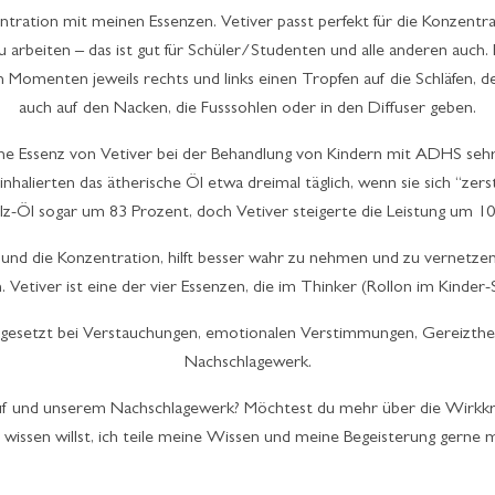
ntration mit meinen Essenzen. Vetiver passt perfekt für die Konzentra
u arbeiten – das ist gut für Schüler/Studenten und alle anderen auch.
n Momenten jeweils rechts und links einen Tropfen auf die Schläfen, d
auch auf den Nacken, die Fusssohlen oder in den Diffuser geben.
ische Essenz von Vetiver bei der Behandlung von Kindern mit ADHS sehr
nhalierten das ätherische Öl etwa dreimal täglich, wenn sie sich “zers
z-Öl sogar um 83 Prozent, doch Vetiver steigerte die Leistung um 10
us und die Konzentration, hilft besser wahr zu nehmen und zu vernetzen
Vetiver ist eine der vier Essenzen, die im Thinker (Rollon im Kinder-Se
eingesetzt bei Verstauchungen, emotionalen Verstimmungen, Gereizthei
Nachschlagewerk.
uf und unserem Nachschlagewerk? Möchtest du mehr über die Wirkkraf
wissen willst, ich teile meine Wissen und meine Begeisterung gerne mi