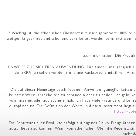
* Wichtig ist, die ätherischen Ölessenzen müssen garantiert 100% rein
Zeitpunkt geerntet und schonend verarbeitet worden sein. Erst wenn d
Zur Information: Die Produk
HINWEISE ZUR SICHEREN ANWENDUNG: Für Kinder unzugänglich aufbewah
doTERRA ist) sollen vor der Einnahme Rücksprache mit ihrem Arzt
Die auf dieser Homepage beschriebenen Anwendungsmöglichkeiten bas
keinster Weise Krankheiten zu behandeln oder zu heilen. Ich gebe ke
vom Internet oder aus Büchern hab. Ich habe viele Freunde und Lehr
europäisch ist. Die Definition der Worte in diesem Instrument liegt a
https://dot
Die Benutzung aller Produkte erfolgt auf eigenes Risiko. Einige äthe
ausschließen zu können. Wenn von ätherischen Ölen die Rede ist, sin
nicht d