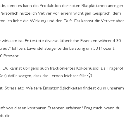
tin, denn es kann die Produktion der roten Blutplättchen anregen
 Persönlich nutze ich Vetiver vor einem wichtigen Gespräch, dem
enn ich liebe die Wirkung und den Duft. Du kannst dir Vetiver aber
 wirksam ist. Er testete diverse ätherische Essenzen während 30
treut” fühlten: Lavendel steigerte die Leistung um 53 Prozent,
0 Prozent!
. Du kannst übrigens auch fraktioniertes Kokosnussöl als Trägeröl
t) dafür sorgen, dass das Lernen leichter fällt 🙂
t, Stress etc. Weitere Einsatzmöglichkeiten findest du in unserem
t von diesen kostbaren Essenzen erfahren? Frag mich, wenn du
t dir.