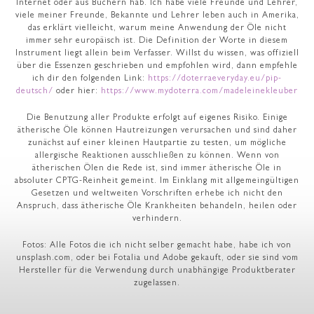
Internet oder aus Büchern hab. Ich habe viele Freunde und Lehrer,
viele meiner Freunde, Bekannte und Lehrer leben auch in Amerika,
das erklärt vielleicht, warum meine Anwendung der Öle nicht
immer sehr europäisch ist. Die Definition der Worte in diesem
Instrument liegt allein beim Verfasser. Willst du wissen, was offiziell
über die Essenzen geschrieben und empfohlen wird, dann empfehle
ich dir den folgenden Link:
https://doterraeveryday.eu/pip-
deutsch/
oder hier:
https://www.mydoterra.com/madeleinekleuber
Die Benutzung aller Produkte erfolgt auf eigenes Risiko. Einige
ätherische Öle können Hautreizungen verursachen und sind daher
zunächst auf einer kleinen Hautpartie zu testen, um mögliche
allergische Reaktionen ausschließen zu können. Wenn von
ätherischen Ölen die Rede ist, sind immer ätherische Öle in
absoluter CPTG-Reinheit gemeint. Im Einklang mit allgemeingültigen
Gesetzen und weltweiten Vorschriften erhebe ich nicht den
Anspruch, dass ätherische Öle Krankheiten behandeln, heilen oder
verhindern.
Fotos: Alle Fotos die ich nicht selber gemacht habe, habe ich von
unsplash.com, oder bei Fotalia und Adobe gekauft, oder sie sind vom
Hersteller für die Verwendung durch unabhängige Produktberater
zugelassen.